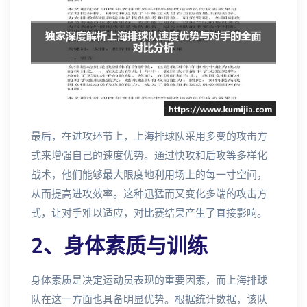
最后，在进攻环节上，上海排球队采用多变的攻击方
式来增强自己的速度优势。通过快攻和后攻等多样化
战术，他们能够最大限度地利用场上的每一寸空间，
从而提高进攻效率。这种迅猛而又变化多端的攻击方
式，让对手难以适应，对比赛结果产生了直接影响。
2、身体素质与训练
身体素质是决定运动员表现的重要因素，而上海排球
队在这一方面也具备明显优势。根据统计数据，该队