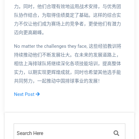
力。同时，他们合理有效地运用战术安排，与优秀团
队协作结合，为取得佳绩奠定了基础。这样的综合实
力不仅让他们成为赛场上的竞争者，更使他们有潜力
迈向更高巅峰。
No matter the challenges they face, 这些经验教训将
持续推动他们不断发展壮大。在未来的发展道路上，
相信上海排球队将继续深化各项技能培训，提高整体
实力，以期实现更辉煌成就，同时也希望其他选手能
共同努力，一起推动中国排球事业的发展！
Next Post