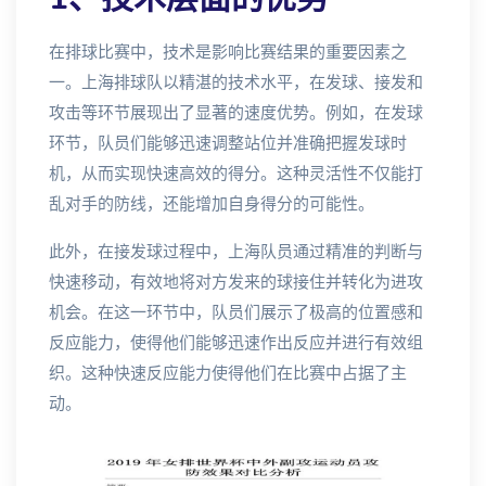
在排球比赛中，技术是影响比赛结果的重要因素之
一。上海排球队以精湛的技术水平，在发球、接发和
攻击等环节展现出了显著的速度优势。例如，在发球
环节，队员们能够迅速调整站位并准确把握发球时
机，从而实现快速高效的得分。这种灵活性不仅能打
乱对手的防线，还能增加自身得分的可能性。
此外，在接发球过程中，上海队员通过精准的判断与
快速移动，有效地将对方发来的球接住并转化为进攻
机会。在这一环节中，队员们展示了极高的位置感和
反应能力，使得他们能够迅速作出反应并进行有效组
织。这种快速反应能力使得他们在比赛中占据了主
动。