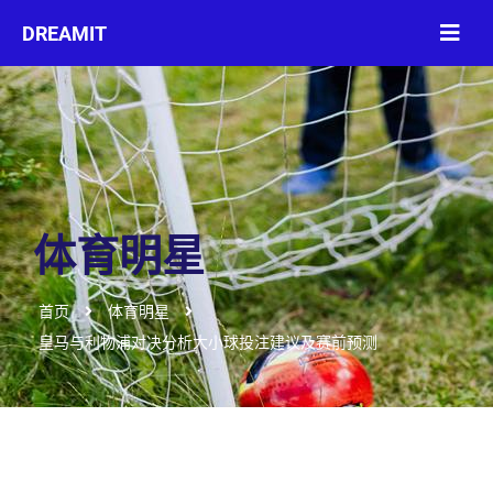
体育明星
首页
体育明星
皇马与利物浦对决分析大小球投注建议及赛前预测