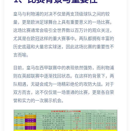
皇马与利物浦的对决不仅是两支顶级球队之间的较
量，更是欧洲足球舞台上具有重要意义的一场比赛。
这场比赛通常会吸引全世界数以百万计的观众关注，
尤其是在欧冠这样的重大赛事中。两队都拥有丰富的
历史底蕴和大量忠实球迷，因此这场比赛的重要性不
言而喻。
目前，皇马在西甲联赛中的表现依然强势，而利物浦
则在英超联赛中逐渐找回状态。在这样的背景下，两
队相遇，无疑会成为一场精彩绝伦的攻防大战。对于
双方而言，这不仅仅是一场普通的比赛，更是各自荣
誉和实力的一次展示机会。