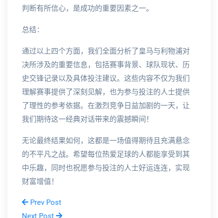
判断有所信心，是成功的重要因素之一。
总结：
通过以上四个方面，我们全面分析了皇马与利物浦对
决所涉及的重要信息，包括赛事背景、球队现状、历
史交锋记录以及具体投注建议。这些内容不仅为我们
理解赛事提供了深刻见解，也为参与投注的人士提供
了理性的参考依据。在激烈竞争日益加剧的一天，让
我们期待这一经典对话带来的震撼瞬间！
无论最终结果如何，这都是一场值得期待且充满悬念
的不平凡之战。希望每位热爱足球的人都能享受到其
中乐趣，同时也祝愿参与投注的人士好运连连，实现
财富增值！
Prev Post
Next Post