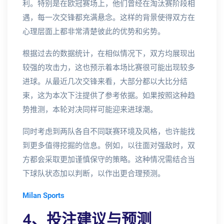
利。特别是在欧冠赛场上，他们曾经在淘汰赛阶段相
遇，每一次交锋都充满悬念。这样的背景使得双方在
心理层面上都非常清楚彼此的优势和劣势。
根据过去的数据统计，在相似情况下，双方均展现出
较强的攻击力，这也预示着本场比赛很可能出现较多
进球。从最近几次交锋来看，大部分都以大比分结
束，这为本次下注提供了参考依据。如果按照这种趋
势推测，本轮对决同样可能迎来进球潮。
同时考虑到两队各自不同联赛环境及风格，也许能找
到更多值得挖掘的信息。例如，以往面对强敌时，双
方都会采取更加谨慎保守的策略。这种情况需结合当
下球队状态加以判断，以作出更合理预测。
Milan Sports
4、投注建议与预测