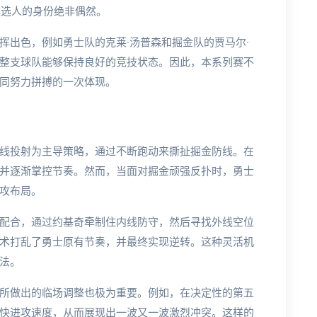
候选人的身份绝非偶然。
挥出色，例如勇士队的克莱·汤普森和掘金队的贾马尔·
整支球队能够保持良好的竞技状态。因此，本系列赛不
同努力拼搏的一次体现。
线投射为主导策略，通过不断跑动来撕扯掘金防线。在
并逐渐掌控节奏。然而，当面对掘金顽强反扑时，勇士
攻布局。
配合，通过约基奇牵制住内线防守，然后寻找外线空位
术打乱了勇士原有节奏，并最终实现逆转。这种灵活机
法。
所做出的临场调整也极为重要。例如，在决定性的第五
快进攻速度，从而展现出一波又一波激烈冲突。这样的