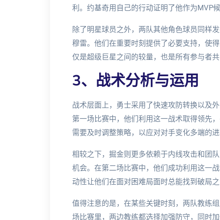
利。约基奇用自己的行动证明了他作为MVP
除了明星球员之外，两队其他角色球员同样发
穆雷。他们在重要时刻提供了必要支持，使得
仅是超级巨星之间的较量，也是所有参与者共
3、战术分析与运用
战术层面上，勇士采用了快速攻防转换以及外
第一场比赛中，他们利用这一战术取得领先，
需要及时调整策略，以应对对手变化多端的进
相较之下，掘金则更多依赖于内线攻击和团队
机会。在第二场比赛中，他们成功利用这一战
动性让他们在面对困难局面时总能找到破局之
值得注意的是，在某些关键时刻，两队教练组
场比赛里，两边教练都选择加强防守，同时加