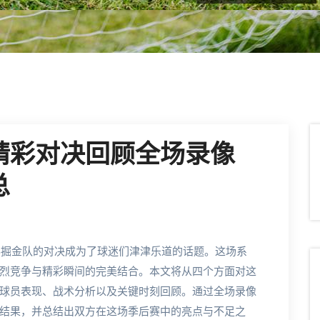
精彩对决回顾全场录像
总
丹佛掘金队的对决成为了球迷们津津乐道的话题。这场系
烈竞争与精彩瞬间的完美结合。本文将从四个方面对这
球员表现、战术分析以及关键时刻回顾。通过全场录像
结果，并总结出双方在这场季后赛中的亮点与不足之