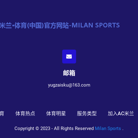
邮箱
yugzaisku@163.com
育
体育热点
体育明星
服务类型
加入AC米兰
Copyright © 2023 - All Rights Reserved
Milan Sports
.