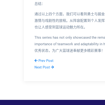
总结：
通过以上四个方面，我们可以看到勇士与掘金
激情与戏剧性的旅程。从阵容配置到个人发挥
也让人感受到篮球运动魅力所在。
This series has not only showcased the remar
importance of teamwork and adaptabili
优秀状态，为广大篮球迷奉献更多精彩赛事！
Prev Post
Next Post