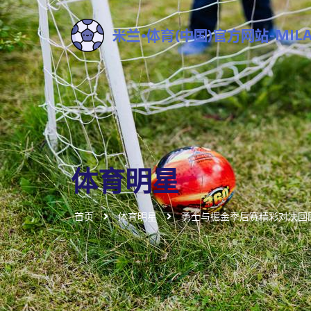
体育明星
首页
体育明星
勇士与掘金季后赛精彩对决回