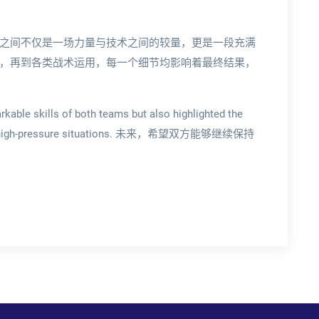
之间不仅是一场力量与技术之间的较量，更是一段充满
，再到各类战术运用，每一个细节均影响着最终结果，
kable skills of both teams but also highlighted the
ty in high-pressure situations. 未来，希望双方能够继续保持