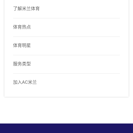
了解米兰体育
体育热点
体育明星
服务类型
加入AC米兰