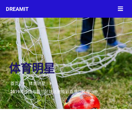
体育明星
首页
体育明星
2019年德国与荷兰足球比赛精彩直播回顾与分析