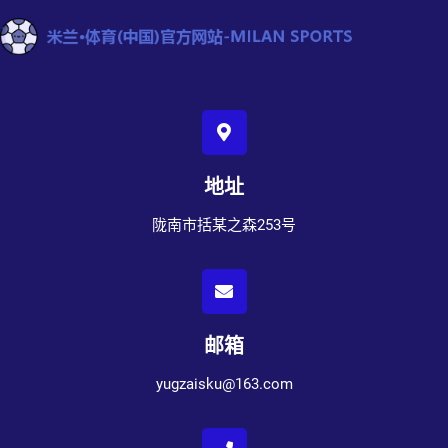
地址
陇南市括某之森253号
邮箱
yugzaisku@163.com