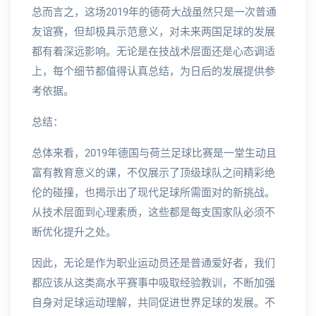
总而言之，这场2019年的德荷大战虽然只是一次普通
友谊赛，但却极具示范意义，对未来两国足球的发展
都有着深远影响。无论是在技战术层面还是心态调适
上，每个细节都值得认真总结，为日后的发展提供参
考依据。
总结：
总体来看，2019年德国与荷兰足球比赛是一堂生动且
富有教育意义的课，不仅展示了顶级球队之间精彩绝
伦的碰撞，也揭示出了现代足球所需面对的新挑战。
从技术层面到心理素质，这些都是每支国家队必须不
断优化提升之处。
因此，无论是作为职业运动员还是普通爱好者，我们
都应该从这类高水平赛事中吸取经验教训，不断加强
自身对足球运动理解，共同促进世界足球的发展。不