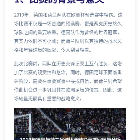
2019年，德国和荷兰两队在欧洲杯预选赛中相遇。这
场比赛不仅是一场普通的预选赛，更是两支历史悠久
球队之间的重要较量。德国队作为曾经的世界冠军，
其实力依旧不可小觑；而荷兰队则以其独特的战术风
格和年轻球员的崛起，令人刮目相看。
此次比赛前，两队在历史交锋记录上互有胜负，这增
加了比赛的观赏性和悬念。同时，德国足球正面临重
建阶段，需要在重要赛事中寻找自信，而荷兰则希望
借此机会进一步巩固其在欧洲足坛的位置。因此，这
场较量无疑具有重要的战略意义。