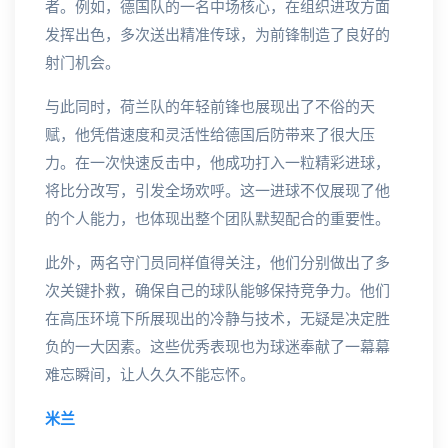
者。例如，德国队的一名中场核心，在组织进攻方面
发挥出色，多次送出精准传球，为前锋制造了良好的
射门机会。
与此同时，荷兰队的年轻前锋也展现出了不俗的天
赋，他凭借速度和灵活性给德国后防带来了很大压
力。在一次快速反击中，他成功打入一粒精彩进球，
将比分改写，引发全场欢呼。这一进球不仅展现了他
的个人能力，也体现出整个团队默契配合的重要性。
此外，两名守门员同样值得关注，他们分别做出了多
次关键扑救，确保自己的球队能够保持竞争力。他们
在高压环境下所展现出的冷静与技术，无疑是决定胜
负的一大因素。这些优秀表现也为球迷奉献了一幕幕
难忘瞬间，让人久久不能忘怀。
米兰